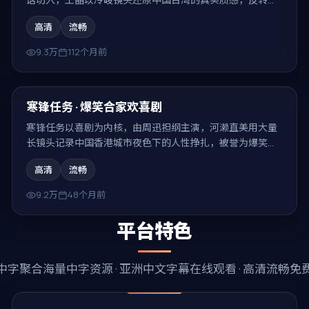
集、回味无穷。
高清
流畅
9.3万
112个月前
94:42
热门
寒锋任务 · 爆笑合家欢喜剧
寒锋任务以喜剧为内核，由周迅担纲主演，河濑直美用大量
长镜头记录中国香港城市夜色下的人性挣扎，被誉为爆笑合
家欢喜剧。
高清
流畅
9.2万
48个月前
平台特色
中字
聚合海量中字资源 ·
亚洲中文字幕在线观看
· 高清流畅免