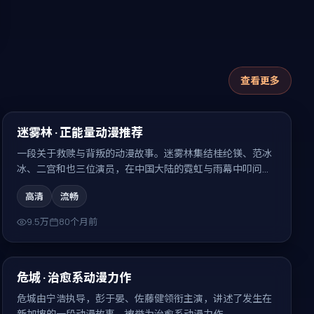
查看更多
99:17
热门
迷雾林 · 正能量动漫推荐
一段关于救赎与背叛的动漫故事。迷雾林集结桂纶镁、范冰
冰、二宫和也三位演员，在中国大陆的霓虹与雨幕中叩问人
性，结局耐人寻味。
高清
流畅
9.5万
80个月前
99:25
热门
危城 · 治愈系动漫力作
危城由宁浩执导，彭于晏、佐藤健领衔主演，讲述了发生在
新加坡的一段动漫故事，被誉为治愈系动漫力作。