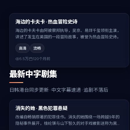
93:59
精选
海边的卡夫卡 · 热血冒险史诗
海边的卡夫卡由阿彼察邦执导，吴京、易烊千玺领衔主演，
讲述了发生在英国的一段冒险故事，被誉为热血冒险史诗。
高清
流畅
5.5万
120个月前
最新中字剧集
日韩港台同步更新 · 中文字幕速递 · 追剧不落后
99:58
最新
消失的她 · 黑色犯罪悬疑
改编自畅销原著的犯罪佳作。消失的她围绕一场跨越9年的
隐秘事件展开，桂纶镁与山下智久的对手戏被影迷称为黑色
犯罪悬疑的代表场面。