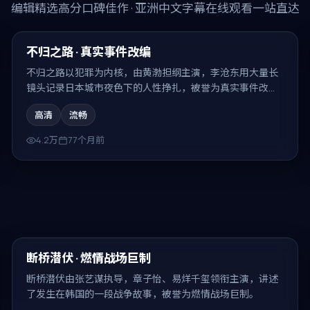
编辑精选高分口碑佳作 · 亚洲中文字幕在线观看一站直达
99:06
精选
不归之路 · 真实事件改编
不归之路以犯罪为内核，由黄渤担纲主演，李沧东用大量长
镜头记录日本城市夜色下的人性挣扎，被誉为真实事件改
编。
高清
流畅
4.2万
77个月前
99:12
最新
断桥潜伏 · 燃情战场巨制
断桥潜伏由张艺谋执导，章子怡、易烊千玺领衔主演，讲述
了发生在韩国的一段战争故事，被誉为燃情战场巨制。