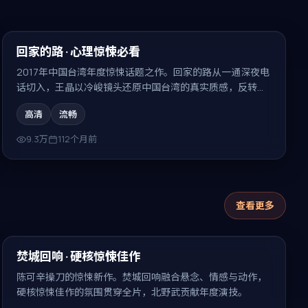
99:46
精选
回家的路 · 心理惊悚必看
2017年中国台湾年度惊悚话题之作。回家的路从一通深夜电
话切入，王晶以冷峻镜头还原中国台湾的真实质感，反转密
集、回味无穷。
高清
流畅
9.3万
112个月前
查看更多
99:48
最新
焚城回响 · 硬核惊悚佳作
陈可辛操刀的惊悚新作。焚城回响融合悬念、情感与动作，
硬核惊悚佳作的氛围贯穿全片，北野武贡献年度演技。