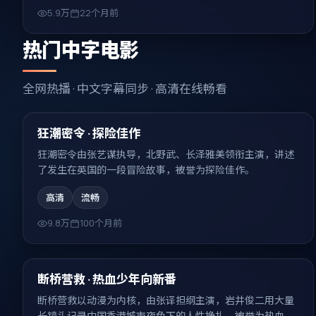
5.9万
22个月前
热门中字电影
全网热播 · 中文字幕同步 · 高清在线畅看
99:34
热门
狂潮密令 · 探险佳作
狂潮密令由张艺谋执导，北野武、长泽雅美领衔主演，讲述
了发生在英国的一段冒险故事，被誉为探险佳作。
高清
流畅
9.8万
100个月前
99:16
热门
断桥营救 · 热血少年向新番
断桥营救以动漫为内核，由张译担纲主演，岩井俊二用大量
长镜头记录中国香港城市夜色下的人性挣扎，被誉为热血少