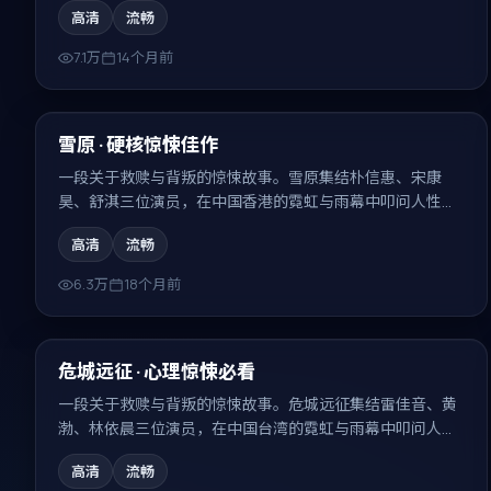
高清
流畅
7.1万
14个月前
99:13
最新
雪原 · 硬核惊悚佳作
一段关于救赎与背叛的惊悚故事。雪原集结朴信惠、宋康
昊、舒淇三位演员，在中国香港的霓虹与雨幕中叩问人性，
结局耐人寻味。
高清
流畅
6.3万
18个月前
99:23
最新
危城远征 · 心理惊悚必看
一段关于救赎与背叛的惊悚故事。危城远征集结雷佳音、黄
渤、林依晨三位演员，在中国台湾的霓虹与雨幕中叩问人
性，结局耐人寻味。
高清
流畅