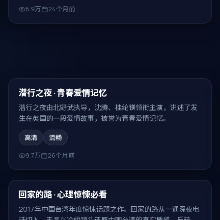
5.9万
24个月前
99:56
热门
潜行之夜 · 青春爱情记忆
潜行之夜由北野武执导，沈腾、桂纶镁领衔主演，讲述了发
生在英国的一段爱情故事，被誉为青春爱情记忆。
高清
流畅
9.7万
26个月前
99:46
热门
回家的路 · 心理惊悚必看
2017年中国台湾年度惊悚话题之作。回家的路从一通深夜电
话切入，王晶以冷峻镜头还原中国台湾的真实质感，反转密