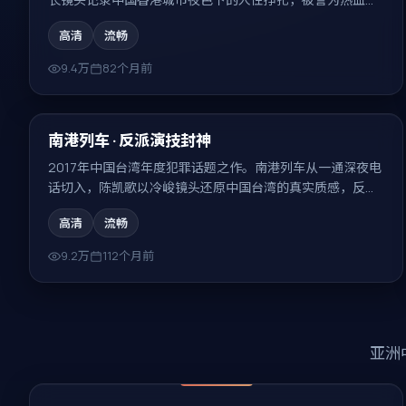
年向新番。
高清
流畅
9.4万
82个月前
99:40
热门
南港列车 · 反派演技封神
2017年中国台湾年度犯罪话题之作。南港列车从一通深夜电
话切入，陈凯歌以冷峻镜头还原中国台湾的真实质感，反转
密集、回味无穷。
高清
流畅
9.2万
112个月前
亚洲