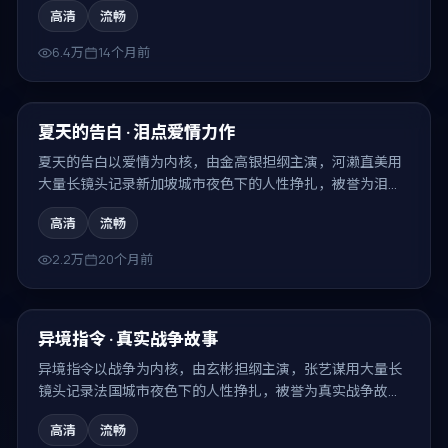
高清
流畅
6.4万
14个月前
94:51
最新
夏天的告白 · 泪点爱情力作
夏天的告白以爱情为内核，由金高银担纲主演，河濑直美用
大量长镜头记录新加坡城市夜色下的人性挣扎，被誉为泪点
爱情力作。
高清
流畅
2.2万
20个月前
99:57
最新
异境指令 · 真实战争故事
异境指令以战争为内核，由玄彬担纲主演，张艺谋用大量长
镜头记录法国城市夜色下的人性挣扎，被誉为真实战争故
事。
高清
流畅