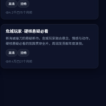
高清
流畅
4.2千
15个月前
99:06
最新
危城玩家 · 硬核悬疑必看
新海诚操刀的悬疑新作。危城玩家融合悬念、情感与动作，
硬核悬疑必看的氛围贯穿全片，周润发贡献年度演技。
高清
流畅
8.4万
21个月前